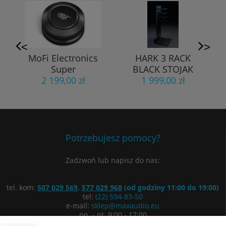
<
>
MoFi Electronics
HARK 3 RACK
Super
BLACK STOJAK
HeavyWeight
2 199,00 zł
1 999,00 zł
Champion
Potrzebujesz pomocy?
Zadzwoń lub napisz do nas:
tel. kom:
507 029 569
,
577 029 968
(od godziny 11:00 do 19:00)
tel:
(22) 594-83-50
e-mail:
sklep@maxaudio.eu
pn. - pt. 9:00 - 17:00