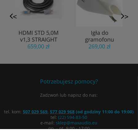
<
>
HDMI STD 5,0M
Igła do
v1,3 STRAIGHT
gramofonu
659,00 zł
WIRE
Ortofon Stylus
269,00 zł
Arkiv
Potrzebujesz pomocy?
Zadzwoń lub napisz do nas:
tel. kom:
507 029 569
,
577 029 968
(od godziny 11:00 do 19:00)
tel:
(22) 594-83-50
e-mail:
sklep@maxaudio.eu
pn. - pt. 9:00 - 17:00