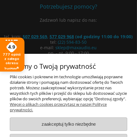
Potrzebujesz pomocy?
Zadzwoń lub napisz do nas:
tel. kom:
507 029 569
,
577 029 968
(od godziny 11:00 do 19:00)
tel:
(22) 594-83-50
4.9
e-mail:
sklep@maxaudio.eu
pn. - pt. 9:00 - 17:00
777
opinii
z całego
okresu
ul. Łuki Wielkie 3/5, 02-434 Warszawa
Dbamy o Twoją prywatność
Wyznacz trasę
Pliki cookies i pokrewne im technologie umożliwiają poprawne
działanie strony i pomagają nam dostosować ofertę do Twoich
potrzeb. Możesz zaakceptować wykorzystanie przez nas
Informacje
wszystkich tych plików i przejść do sklepu lub dostosować użycie
plików do swoich preferencji, wybierając opcję "Dostosuj zgody".
Moje konto
Więcej o plikach cookies przeczytasz w naszej Polityce
prywatności.
O nas
zaakceptuj tylko niezbędne