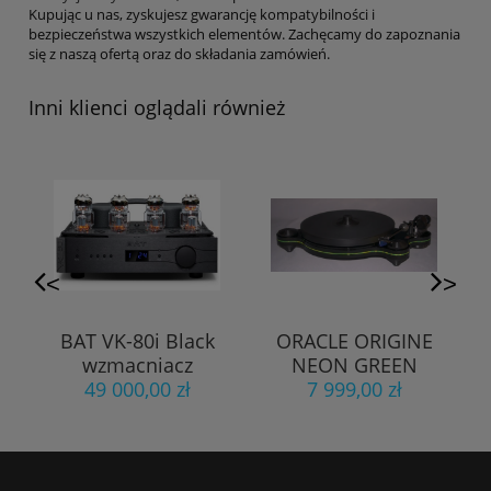
Kupując u nas, zyskujesz gwarancję kompatybilności i
bezpieczeństwa wszystkich elementów. Zachęcamy do zapoznania
się z naszą ofertą oraz do składania zamówień.
Inni klienci oglądali również
<
>
BAT VK-80i Black
ORACLE ORIGINE
wzmacniacz
NEON GREEN
49 000,00 zł
lampowy
GRAMOFON Z
7 999,00 zł
poekspozycyjny
RAMIENIEM T