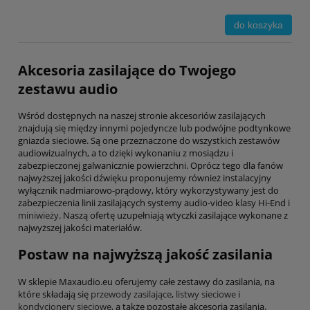
do koszyka
Akcesoria zasilające do Twojego
zestawu audio
Wśród dostępnych na naszej stronie akcesoriów zasilających
znajdują się między innymi pojedyncze lub podwójne podtynkowe
gniazda sieciowe. Są one przeznaczone do wszystkich zestawów
audiowizualnych, a to dzięki wykonaniu z mosiądzu i
zabezpieczonej galwanicznie powierzchni. Oprócz tego dla fanów
najwyższej jakości dźwięku proponujemy również instalacyjny
wyłącznik nadmiarowo-prądowy, który wykorzystywany jest do
zabezpieczenia linii zasilających systemy audio-video klasy Hi-End i
miniwieży
. Naszą ofertę uzupełniają wtyczki zasilające wykonane z
najwyższej jakości materiałów.
Postaw na najwyższą jakość zasilania
W sklepie Maxaudio.eu oferujemy całe zestawy do zasilania, na
które składają się
przewody zasilające
,
listwy sieciowe
i
kondycjonery sieciowe
, a także pozostałe akcesoria zasilania.