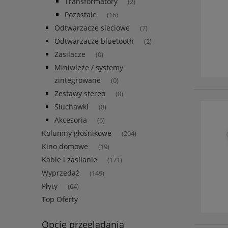
Transformatory
(2)
Pozostałe
(16)
Odtwarzacze sieciowe
(7)
Odtwarzacze bluetooth
(2)
Zasilacze
(0)
Miniwieże / systemy
zintegrowane
(0)
Zestawy stereo
(0)
Słuchawki
(8)
Akcesoria
(6)
Kolumny głośnikowe
(204)
Kino domowe
(19)
Kable i zasilanie
(171)
Wyprzedaż
(149)
Płyty
(64)
Top Oferty
Opcje przeglądania