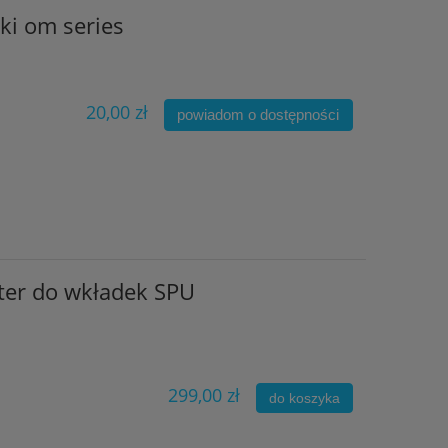
ki om series
20,00 zł
powiadom o dostępności
ter do wkładek SPU
299,00 zł
do koszyka