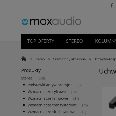
TOP OFERTY
STEREO
KOLUMNY
WYPRZEDAŻ
O NAS
BLOG
»
»
»
Stereo
Gramofony akcesoria
Uchwyty/Adap
Uchw
Produkty
Stereo
(508)
Podstawki antywibracyjne
(3)
Wzmacniacze cyfrowe
(18)
Wzmacniacze lampowe
(31)
Wzmacniacze tranzystorowe
(75)
Wzmacniacze słuchawkowe
(12)