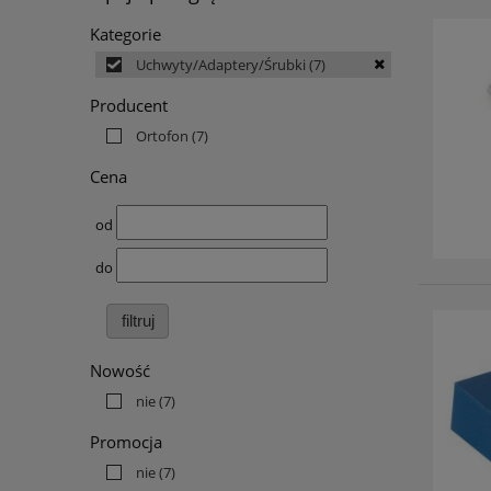
Kategorie
Uchwyty/Adaptery/Śrubki
(7)
Producent
Ortofon
(7)
Cena
od
do
filtruj
Nowość
nie
(7)
Promocja
nie
(7)