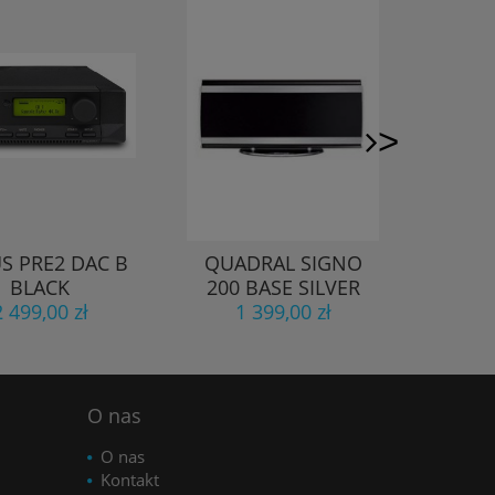
>
S PRE2 DAC B
QUADRAL SIGNO
CYRUS
BLACK
200 BASE SILVER
2 499,00 zł
1 399,00 zł
3
O nas
O nas
Kontakt