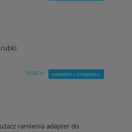
śrubki
19,00 zł
powiadom o dostępności
łużacz ramienia adapter do