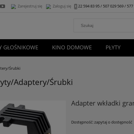
Zarejestruj się
Zaloguj się
22 594 83 95 / 507 029 569 / 57
 GŁOŚNIKOWE
KINO DOMOWE
PŁYTY
KONTAKT
tery/Śrubki
yty/Adaptery/Śrubki
Adapter wkładki gr
Dostępność:
zapytaj o dostępność