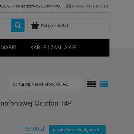
7 029 968 (od godziny 09:00 do 17:00)
sklep@maxaudio.eu
Koszyk:
(pusty)
MARKI
KABLE I ZASILANIE
|
Sortuj wg:
Nazwa produktu A-Z
amofonowej Ortofon T4P
53,00 zł
powiadom o dostępności