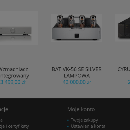
Wzmacniacz
BAT VK-56 SE SILVER
CYRU
integrowany
LAMPOWA
sical Fidelity
3 499,00 zł
KOŃCÓWKA MOCY
42 000,00 zł
2si srebrny
STEREO outlet
acje
Moje konto
wa
Twoje zakupy
je i certyfikaty
Ustawienia konta