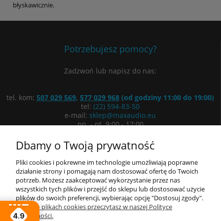
błyskawicznie.
Potrzebujesz pomocy?
Zadzwoń lub napisz do nas:
tel. kom:
507 029 569
,
577 029 968
(od godziny 11:00 do 19:00)
tel:
(22) 594-83-50
e-mail:
sklep@maxaudio.eu
pn. - pt. 9:00 - 17:00
ul. Łuki Wielkie 3/5, 02-434 Warszawa
Dbamy o Twoją prywatność
Wyznacz trasę
Pliki cookies i pokrewne im technologie umożliwiają poprawne
działanie strony i pomagają nam dostosować ofertę do Twoich
potrzeb. Możesz zaakceptować wykorzystanie przez nas
Informacje
wszystkich tych plików i przejść do sklepu lub dostosować użycie
plików do swoich preferencji, wybierając opcję "Dostosuj zgody".
Moje konto
Więcej o plikach cookies przeczytasz w naszej Polityce
prywatności.
4.9