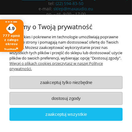
tel:
(22) 594-83-50
e-mail:
sklep@maxaudio.eu
pn. - pt. 9:00 - 17:00
ul. Łuki Wielkie 3/5, 02-434 Warszawa
Dbamy o Twoją prywatność
4.9
Wyznacz trasę
777
opinii
Pliki cookies i pokrewne im technologie umożliwiają poprawne
z całego
działanie strony i pomagają nam dostosować ofertę do Twoich
okresu
potrzeb. Możesz zaakceptować wykorzystanie przez nas
Informacje
wszystkich tych plików i przejść do sklepu lub dostosować użycie
plików do swoich preferencji, wybierając opcję "Dostosuj zgody".
Moje konto
Więcej o plikach cookies przeczytasz w naszej Polityce
prywatności.
O nas
zaakceptuj tylko niezbędne
dostosuj zgody
zaakceptuj wszystkie
Copyright © 2022 Electronic International Commerce Sp. z o.o.
Wszystkie prawa zastrzeżone