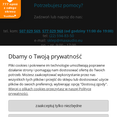
Potrzebujesz pomocy?
777
opinii
z całego
okresu
Zadzwoń lub napisz do nas:
tel. kom:
507 029 569
,
577 029 968
(od godziny 11:00 do 19:00)
tel:
(22) 594-83-50
e-mail:
sklep@maxaudio.eu
pn. - pt. 9:00 - 17:00
ul. Łuki Wielkie 3/5, 02-434 Warszawa
Dbamy o Twoją prywatność
Wyznacz trasę
Pliki cookies i pokrewne im technologie umożliwiają poprawne
działanie strony i pomagają nam dostosować ofertę do Twoich
potrzeb. Możesz zaakceptować wykorzystanie przez nas
Informacje
wszystkich tych plików i przejść do sklepu lub dostosować użycie
plików do swoich preferencji, wybierając opcję "Dostosuj zgody".
Moje konto
Więcej o plikach cookies przeczytasz w naszej Polityce
prywatności.
O nas
zaakceptuj tylko niezbędne