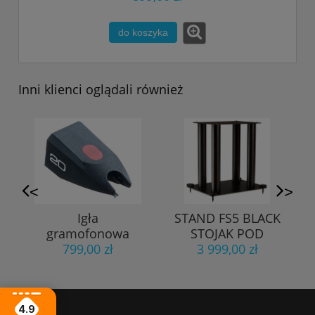
do koszyka
Inni klienci oglądali również
<
>
Igła
STAND FS5 BLACK
T
gramofonowa
STOJAK POD
Ortofon Stylus 20
799,00 zł
KOLUMNĘ
3 999,00 zł
powystawowy
4.9