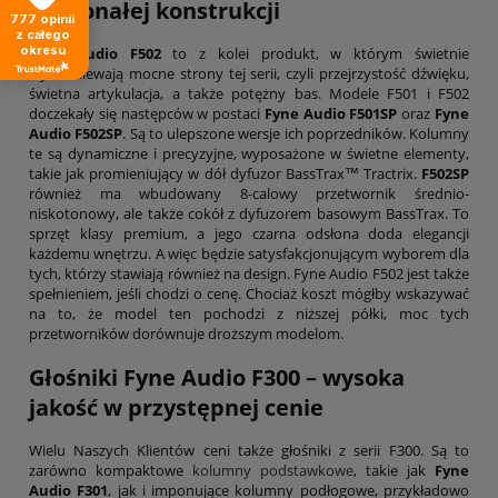
doskonałej konstrukcji
777
opinii
z całego
okresu
Fyne Audio F502
to z kolei produkt, w którym świetnie
wybrzmiewają mocne strony tej serii, czyli przejrzystość dźwięku,
świetna artykulacja, a także potężny bas. Modele F501 i F502
doczekały się następców w postaci
Fyne Audio F501SP
oraz
Fyne
Audio F502SP
. Są to ulepszone wersje ich poprzedników. Kolumny
te są dynamiczne i precyzyjne, wyposażone w świetne elementy,
takie jak promieniujący w dół dyfuzor BassTrax™ Tractrix.
F502SP
również ma wbudowany 8-calowy przetwornik średnio-
niskotonowy, ale także cokół z dyfuzorem basowym BassTrax. To
sprzęt klasy premium, a jego czarna odsłona doda elegancji
każdemu wnętrzu. A więc będzie satysfakcjonującym wyborem dla
tych, którzy stawiają również na design. Fyne Audio F502 jest także
spełnieniem, jeśli chodzi o cenę. Chociaż koszt mógłby wskazywać
na to, że model ten pochodzi z niższej półki, moc tych
przetworników dorównuje droższym modelom.
Głośniki Fyne Audio F300 – wysoka
jakość w przystępnej cenie
Wielu Naszych Klientów ceni także głośniki z serii F300. Są to
zarówno kompaktowe
kolumny podstawkowe
, takie jak
Fyne
Audio F301
, jak i imponujące kolumny podłogowe, przykładowo