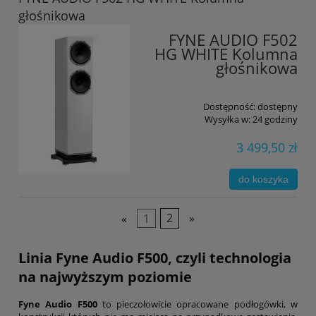
głośnikowa
FYNE AUDIO F502
HG WHITE Kolumna
głośnikowa
Dostępność:
dostępny
Wysyłka w:
24 godziny
3 499,50 zł
do koszyka
«
1
2
»
Linia Fyne Audio F500, czyli technologia
na najwyższym poziomie
Fyne Audio F500
to pieczołowicie opracowane podłogówki, w