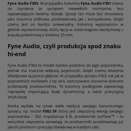
Fyne Audio F303
. W przypadku kolumny
Fyne Audio F301
mamy
do czynienia ze sprzętem niewielkich rozmiarów, lecz
zapewniającym świetny dźwięk. Sprzęt ten może być stosowany
jako kolumna półkowa, podstawkowa, jak i kompaktowa, dzięki
czemu jest on bardzo uniwersalny. Kolumny wyposażono w
głośnik wysokotonowy, który łączy w sobie magnes neodymowy z
kopułą poliestrową o średnicy 25 mm.
Fyne Audio, czyli produkcja spod znaku
hi-end
Fyne Audio F302 to model bardzo podobny do jego poprzednika,
jednak ma znacznie większą pojemność, dzięki czemu wrażenia
dźwiękowe są jeszcze głębsze. W przypadku sprzętu F303, tak jak w
poprzednich modelach z tej serii, zastosowano starannie dobrane
podzespoły przetworników. Te kolumny podłogowe zapewniają
naprawdę imponującą skalę dynamiczną, a także precyzyjną
artykulację.
Marka wydała na rynek wiele reedycji swojego kanonicznego
sprzętu, np. model
F502 SP
, który jest ulepszoną wersją swojego
poprzednika – 502. Impedancja 8 Ω, przetwornik IsoFlare™ – te
wszystkie ulepszenia sprawiają, że przetworniki przedstawiają już
jakość premium i precyzję dźwiękową w każdym calu.