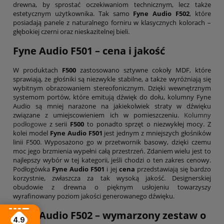
drewna, by sprostać oczekiwaniom technicznym, lecz także
estetycznym użytkownika. Tak samo
Fyne Audio F502
, które
posiadają panele z naturalnego forniru w klasycznych kolorach –
głębokiej czerni oraz nieskazitelnej bieli.
Fyne Audio F501 – cena i jakość
W produktach
F500
zastosowano sztywne cokoły MDF, które
sprawiają, że głośniki są niezwykle stabilne, a także wyróżniają się
wybitnym obrazowaniem stereofonicznym. Dzięki wewnętrznym
systemom portów, które emitują dźwięk do dołu, kolumny Fyne
Audio są mniej narażone na jakiekolwiek straty w dźwięku
związane z umiejscowieniem ich w pomieszczeniu.
Kolumny
podłogowe
z serii
F500
to ponadto sprzęt o niezwykłej mocy. Z
kolei model
Fyne Audio F501
jest jednym z mniejszych głośników
linii F500. Wyposażono go w przetwornik basowy, dzięki czemu
moc jego brzmienia wypełni całą przestrzeń. Zdaniem wielu jest to
najlepszy wybór w tej kategorii, jeśli chodzi o ten zakres cenowy.
Podłogówka
Fyne Audio F501
i jej
cena
przedstawiają się bardzo
korzystnie, zwłaszcza za tak wysoką jakość. Designerskiej
obudowie z drewna o pięknym usłojeniu towarzyszy
wyrafinowany poziom jakości generowanego dźwięku.
Fyne Audio F502 – wymarzony zestaw o
4.9