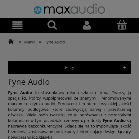
»
»
Marki
Fyne Audio
+
Filtry
Fyne Audio
Fyne Audio
to stosunkowo młoda szkocka firma. Tworzą ją
specjaliści, którzy współpracowali ze znanymi i renomowanymi
markami na rynku audio. Producent ten oferuje wysokiej jakości
kolumny podłogowe, które zachwycają barwą i przestrzenią
dźwięku. Wiele osób twierdzi, że w porównaniu z pozostałymi
kolumnami w tym przedziale cenowym, produkty
Fyne Audio
są
naprawdę bezkonkurencyjne. Składa się na to imponująca jakość
brzmienia, zastosowane podzespoły i interesujący design, łączący
nowoczesność z klasyką.