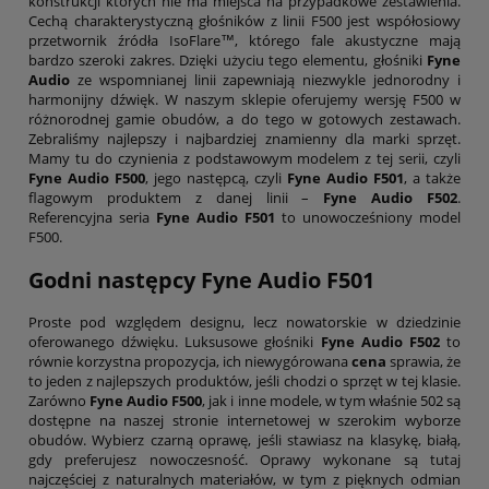
konstrukcji których nie ma miejsca na przypadkowe zestawienia.
Cechą charakterystyczną głośników z linii F500 jest współosiowy
przetwornik źródła IsoFlare™, którego fale akustyczne mają
bardzo szeroki zakres. Dzięki użyciu tego elementu, głośniki
Fyne
Audio
ze wspomnianej linii zapewniają niezwykle jednorodny i
harmonijny dźwięk. W naszym sklepie oferujemy wersję F500 w
różnorodnej gamie obudów, a do tego w gotowych zestawach.
Zebraliśmy najlepszy i najbardziej znamienny dla marki sprzęt.
Mamy tu do czynienia z podstawowym modelem z tej serii, czyli
Fyne Audio F500
, jego następcą, czyli
Fyne Audio F501
, a także
flagowym produktem z danej linii –
Fyne Audio F502
.
Referencyjna seria
Fyne Audio F501
to unowocześniony model
F500.
Godni następcy Fyne Audio F501
Proste pod względem designu, lecz nowatorskie w dziedzinie
oferowanego dźwięku. Luksusowe głośniki
Fyne Audio F502
to
równie korzystna propozycja, ich niewygórowana
cena
sprawia, że
to jeden z najlepszych produktów, jeśli chodzi o sprzęt w tej klasie.
Zarówno
Fyne Audio F500
, jak i inne modele, w tym właśnie 502 są
dostępne na naszej stronie internetowej w szerokim wyborze
obudów. Wybierz czarną oprawę, jeśli stawiasz na klasykę, białą,
gdy preferujesz nowoczesność. Oprawy wykonane są tutaj
najczęściej z naturalnych materiałów, w tym z pięknych odmian