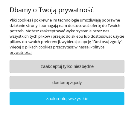
Dbamy o Twoją prywatność
Pliki cookies i pokrewne im technologie umożliwiają poprawne
działanie strony i pomagają nam dostosować ofertę do Twoich
<
>
potrzeb. Możesz zaakceptować wykorzystanie przez nas
wszystkich tych plików i przejść do sklepu lub dostosować użycie
plików do swoich preferencji, wybierając opcję "Dostosuj zgody".
Więcej o plikach cookies przeczytasz w naszej Polityce
prywatności.
Kolumny
SYMPHONY 0,5M
zaakceptuj tylko niezbędne
podłogowe PMC
IC STRAIGHT WIRE
12 249,50 zł
Prophecy 5
[SYM0005]
449,00 zł
dostosuj zgody
Blackened Walnut
zaakceptuj wszystkie
Potrzebujesz pomocy?
Zadzwoń lub napisz do nas: