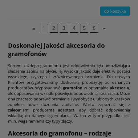
do koszyka
«
1
2
3
4
5
6
»
Doskonałej jakości akcesoria do
gramofonów
Sercem każdego gramofonu jest odpowiednia igła umożliwiająca
śledzenie zapisu na płycie. Jej wysoka jakość daje efekt w postaci
wysokiego, czystego i zróżnicowanego brzmienia. Dla naszych
Klientów przygotowaliśmy doskonałą propozycję od uznanych
producentów. Wyposaż swój
gramofon
w optymalne
akcesoria
,
ale dopasowaniu wkładki poświęcić odpowiednią ilość czasu. Może
ona znacząco poprawić brzmienie i wydobyć z ulubionych krążków
zupełnie nowe doznania audialne. Warto zapoznać się z
zaleceniami producenta adaptera, aby dobrać odpowiednią
wkładkę do danego egzemplarza. Ważna w tym przypadku jest
m.in. waga ramienia czy typy złączy.
Akcesoria do gramofonu – rodzaje