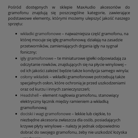
Pośród dostępnych w sklepie MaxAudio akcesoriów do
gramofonu znajdują się poszczególne kategorie, zawierające
podstawowe elementy, którymi możemy ulepszyć jakość naszego
sprzętu:
wkładki gramofonowe
– najważniejsza część gramofonu, na
której mocuje się igłę gramofonową; działają na zasadzie
przetworników, zamieniających drgania igły na sygnał
foniczny;
igły gramofonowe
– te miniaturowe igiełki odpowiadają za
odczytanie rowków, znajdujących się na płycie winylowej –
od ich jakości zależeć będzie także kondycja samego winyla;
osłony wkładek
– wkładki gramofonowe potrzebują także
specjalnych osłon, które ochronią je przed uszkodzeniami
oraz od kurzu i innych zanieczyszczeń;
Headshell
– element nagłowia gramofonu, stanowiący
elektryczny łącznik między ramieniem a wkładką
gramofonową;
dociski i wagi gramofonowe
– lekkie lub ciężkie, to
niezbędne akcesoria zwłaszcza dla osób, posiadających
krzywe płyty winylowe – należy je jednak odpowiednio
dobrać do swojego gramofonu, żeby nie uszkodzić łożyska