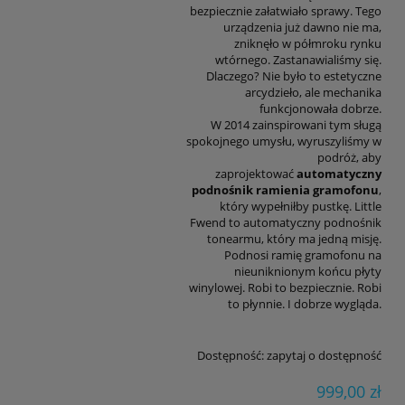
bezpiecznie załatwiało sprawy. Tego
urządzenia już dawno nie ma,
zniknęło w półmroku rynku
wtórnego. Zastanawialiśmy się.
Dlaczego? Nie było to estetyczne
arcydzieło, ale mechanika
funkcjonowała dobrze.
W 2014 zainspirowani tym sługą
spokojnego umysłu, wyruszyliśmy w
podróż, aby
zaprojektować
automatyczny
podnośnik ramienia gramofonu
,
który wypełniłby pustkę. Little
Fwend to automatyczny podnośnik
tonearmu, który ma jedną misję.
Podnosi ramię gramofonu na
nieuniknionym końcu płyty
winylowej. Robi to bezpiecznie. Robi
to płynnie. I dobrze wygląda.
Dostępność:
zapytaj o dostępność
999,00 zł