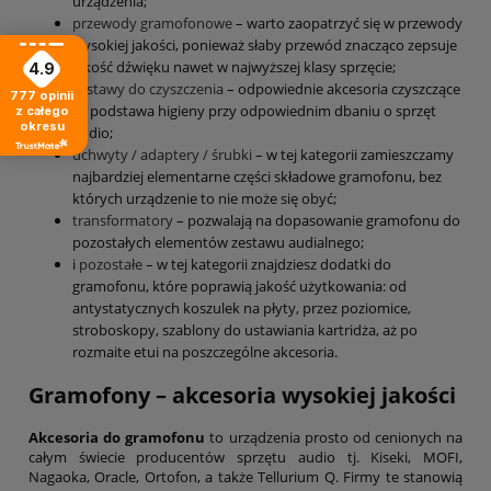
urządzenia;
przewody gramofonowe
– warto zaopatrzyć się w przewody
wysokiej jakości, ponieważ słaby przewód znacząco zepsuje
jakość dźwięku nawet w najwyższej klasy sprzęcie;
4.9
zestawy do czyszczenia
– odpowiednie akcesoria czyszczące
777
opinii
to podstawa higieny przy odpowiednim dbaniu o sprzęt
z całego
okresu
audio;
uchwyty / adaptery / śrubki
– w tej kategorii zamieszczamy
najbardziej elementarne części składowe gramofonu, bez
których urządzenie to nie może się obyć;
transformatory
– pozwalają na dopasowanie gramofonu do
pozostałych elementów zestawu audialnego;
i
pozostałe
– w tej kategorii znajdziesz dodatki do
gramofonu, które poprawią jakość użytkowania: od
antystatycznych koszulek na płyty, przez poziomice,
stroboskopy, szablony do ustawiania kartridża, aż po
rozmaite etui na poszczególne akcesoria.
Gramofony – akcesoria wysokiej jakości
Akcesoria do gramofonu
to urządzenia prosto od cenionych na
całym świecie producentów sprzętu audio tj. Kiseki, MOFI,
Nagaoka, Oracle, Ortofon, a także Tellurium Q. Firmy te stanowią