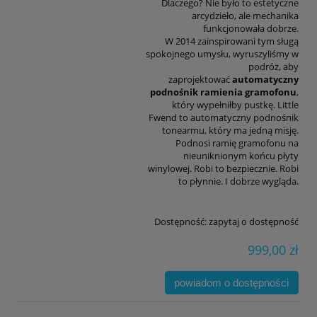
Dlaczego? Nie było to estetyczne
arcydzieło, ale mechanika
funkcjonowała dobrze.
W 2014 zainspirowani tym sługą
spokojnego umysłu, wyruszyliśmy w
podróż, aby
zaprojektować
automatyczny
podnośnik ramienia gramofonu
,
który wypełniłby pustkę. Little
Fwend to automatyczny podnośnik
tonearmu, który ma jedną misję.
Podnosi ramię gramofonu na
nieuniknionym końcu płyty
winylowej. Robi to bezpiecznie. Robi
to płynnie. I dobrze wygląda.
Dostępność:
zapytaj o dostępność
999,00 zł
powiadom o dostępności