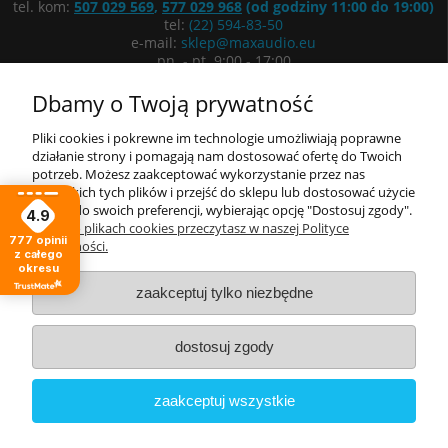
tel. kom:
507 029 569
,
577 029 968
(od godziny 11:00 do 19:00)
tel:
(22) 594-83-50
e-mail:
sklep@maxaudio.eu
pn. - pt. 9:00 - 17:00
ul. Łuki Wielkie 3/5, 02-434 Warszawa
Dbamy o Twoją prywatność
Wyznacz trasę
Pliki cookies i pokrewne im technologie umożliwiają poprawne
działanie strony i pomagają nam dostosować ofertę do Twoich
potrzeb. Możesz zaakceptować wykorzystanie przez nas
Informacje
wszystkich tych plików i przejść do sklepu lub dostosować użycie
plików do swoich preferencji, wybierając opcję "Dostosuj zgody".
4.9
Moje konto
Więcej o plikach cookies przeczytasz w naszej Polityce
777
opinii
prywatności.
z całego
okresu
O nas
zaakceptuj tylko niezbędne
dostosuj zgody
zaakceptuj wszystkie
Copyright © 2022 Electronic International Commerce Sp. z o.o.
Wszystkie prawa zastrzeżone