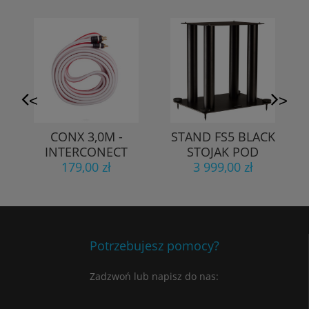
<
>
CONX 3,0M -
STAND FS5 BLACK
n
INTERCONECT
STOJAK POD
179,00 zł
AUDIO -
KOLUMNĘ
3 999,00 zł
STRAIGHT WIRE
powystawowy
Potrzebujesz pomocy?
Zadzwoń lub napisz do nas: