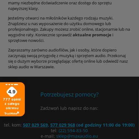
mamy niezbędne doświadczenie oraz dostęp do sprzętu
najwyższej klasy.
Jesteśmy otwarci na miłośników każdego rodzaju muzyki.
Znajdziesz u nas wyposażenie do użytku domowego lub
profesjonalnego. Zakupy możesz zrobić online, stacjonarnie lub na
wygodne raty. Koniecznie sprawdź
aktualne promocje
i
sprzętowe nowości.
Zapraszamy zarówno audiofilów, jak i osoby, które dopiero
zaczynają swoją przygodę z muzyką i sprzętem audio. Przekonaj
się o dużym wyborze przeglądając ofertę online lub odwiedź nasz
sklep audio w Warszawie.
4.9
Potrzebujesz pomocy?
777
opinii
z całego
Zadzwoń lub napisz do nas:
okresu
tel. kom:
507 029 569
,
577 029 968
(od godziny 11:00 do 19:00)
tel:
(22) 594-83-50
e-mail:
sklep@maxaudio.eu