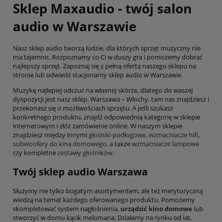
Sklep Maxaudio - twój salon
audio w Warszawie
Nasz sklep audio tworzą ludzie, dla których sprzęt muzyczny nie
ma tajemnic. Rozpoznamy co Ci w duszy gra i pomożemy dobrać
najlepszy sprzęt. Zapoznaj się z pełną ofertą naszego sklepu na
stronie lub odwiedź stacjonarny sklep audio w Warszawie.
Muzykę najlepiej odczuć na własnej skórze, dlatego do waszej
dyspozycji jest nasz sklep. Warszawa – Włochy, tam nas znajdziesz i
przekonasz się o możliwościach sprzętu. A jeśli szukasz
konkretnego produktu, znajdź odpowiednią kategorię w sklepie
internetowym i złóż zamówienie online. W naszym sklepie
znajdziesz między innymi
głośniki podłogowe
,
wzmacniacze hifi
,
subwoofery do kina domowego
, a także
wzmacniacze lampowe
czy kompletne
zestawy głośników
.
Twój sklep audio Warszawa
Służymy nie tylko bogatym asortymentem, ale też merytoryczną
wiedzą na temat każdego oferowanego produktu. Pomożemy
skompletować system nagłośnienia,
urządzić kino domowe
lub
stworzyć w domu kącik melomana. Działamy na rynku od lat,