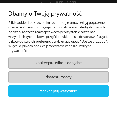
pn. - pt. 9:00 - 17:00
ul. Łuki Wielkie 3/5, 02-434 Warszawa
Dbamy o Twoją prywatność
Wyznacz trasę
Pliki cookies i pokrewne im technologie umożliwiają poprawne
działanie strony i pomagają nam dostosować ofertę do Twoich
potrzeb. Możesz zaakceptować wykorzystanie przez nas
Informacje
wszystkich tych plików i przejść do sklepu lub dostosować użycie
plików do swoich preferencji, wybierając opcję "Dostosuj zgody".
Moje konto
Więcej o plikach cookies przeczytasz w naszej Polityce
prywatności.
O nas
zaakceptuj tylko niezbędne
dostosuj zgody
zaakceptuj wszystkie
Copyright © 2022 Electronic International Commerce Sp. z o.o.
Wszystkie prawa zastrzeżone
pokaż pełną wersję strony