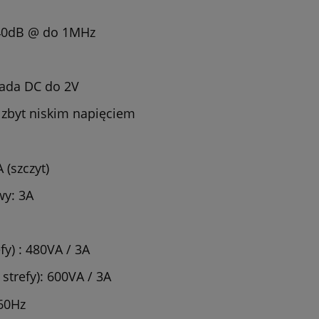
 40dB @ do 1MHz
kada DC do 2V
 zbyt niskim napięciem
 (szczyt)
wy:
3
A
fy)
:
480
VA /
3
A
strefy):
600
VA /
3
A
-60Hz