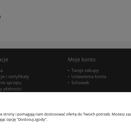
m
acje
Moje konto
wa
Twoje zakupy
je i certyfikaty
Ustawienia konta
nie sprzętu
Schowek
y płatności
alizacji
i reklamacje
min
nie strony i pomagają nam dostosować ofertę do Twoich potrzeb. Możesz zaa
a prywatności
jąc opcję "Dostosuj zgody".