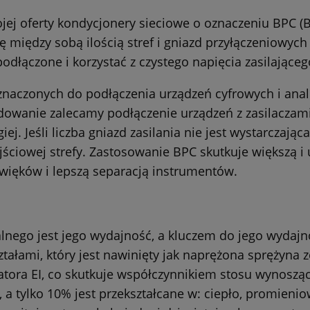
ej oferty kondycjonery sieciowe o oznaczeniu
BPC (B
się między sobą ilością stref i gniazd przyłączeniow
dłączone i korzystać z czystego napięcia zasilające
eznaczonych do podłączenia urządzeń cyfrowych i anal
owanie zalecamy podłączenie urządzeń z zasilaczami
ej. Jeśli liczba gniazd zasilania nie jest wystarczając
jściowej strefy. Zastosowanie BPC skutkuje większą 
więków i lepszą separacją instrumentów.
nego jest jego wydajność, a kluczem do jego wydajnoś
ałami, który jest nawinięty jak naprężona sprężyna z
atora EI, co skutkuje współczynnikiem stosu wynos
 a tylko 10% jest przekształcane w: ciepło, promieni