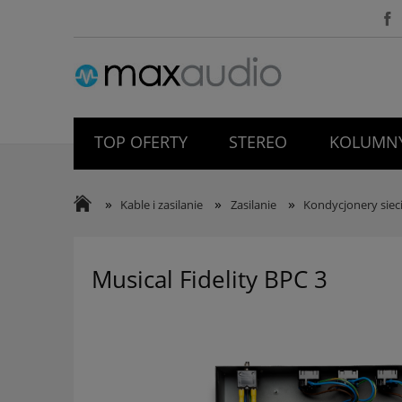
TOP OFERTY
STEREO
KOLUMNY
WYPRZEDAŻ
O NAS
BLOG
»
»
»
Kable i zasilanie
Zasilanie
Kondycjonery sie
Musical Fidelity BPC 3