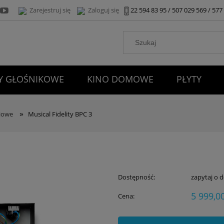
Zarejestruj się
Zaloguj się
22 594 83 95 / 507 029 569 / 57
 GŁOŚNIKOWE
KINO DOMOWE
PŁYTY
KONTAKT
»
ciowe
Musical Fidelity BPC 3
Dostępność:
zapytaj o 
5 999,00
Cena: