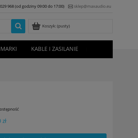
7 029 968 (od godziny 09:00 do 17:00)
sklep@maxaudio.eu
Koszyk:
(pusty)
MARKI
KABLE I ZASILANIE
|
dostępność
 zł