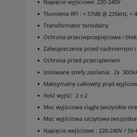
Napięcie wyjściowe: 220-240V
Tłumienie RFI : > 57dB @ 235kHz, >
Transformator toroidalny
Ochrona przeciwprzepięciowa i blo
Zabezpieczenie przed nadmiernym i
Ochrona przed przeciążeniem
Izolowane strefy zasilania: 2x
300
VA
Maksymalny całkowity prąd wyjścio
Ilość wyjść: 2 x
2
Moc wyjściowa ciągła (wszystkie stre
Moc wyjściowa szczytowa (wszystkie 
Napięcie wejściowe
:
220-240V / 50