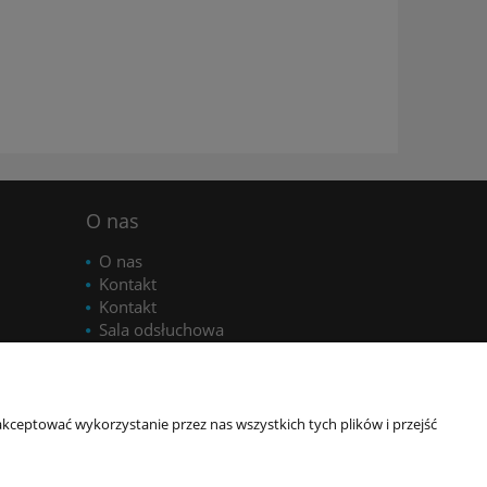
O nas
O nas
Kontakt
Kontakt
Sala odsłuchowa
Opinie Trustmate
Blog
Video
kceptować wykorzystanie przez nas wszystkich tych plików i przejść