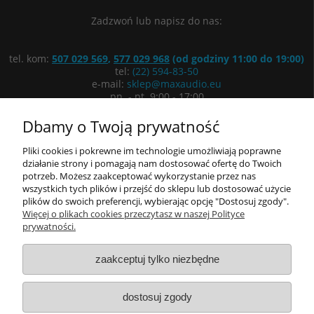
Zadzwoń lub napisz do nas:
tel. kom:
507 029 569
,
577 029 968
(od godziny 11:00 do 19:00)
tel:
(22) 594-83-50
e-mail:
sklep@maxaudio.eu
pn. - pt. 9:00 - 17:00
ul. Łuki Wielkie 3/5, 02-434 Warszawa
Dbamy o Twoją prywatność
Wyznacz trasę
Pliki cookies i pokrewne im technologie umożliwiają poprawne
działanie strony i pomagają nam dostosować ofertę do Twoich
potrzeb. Możesz zaakceptować wykorzystanie przez nas
Informacje
wszystkich tych plików i przejść do sklepu lub dostosować użycie
plików do swoich preferencji, wybierając opcję "Dostosuj zgody".
Moje konto
Więcej o plikach cookies przeczytasz w naszej Polityce
prywatności.
O nas
zaakceptuj tylko niezbędne
dostosuj zgody