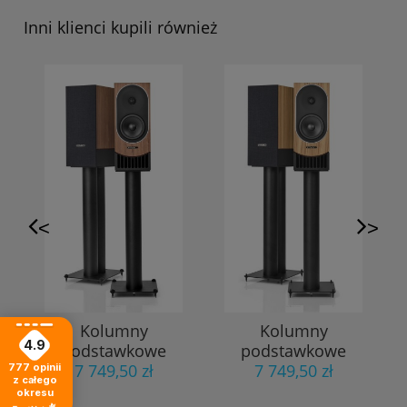
Inni klienci kupili również
<
>
t
Kolumny
Kolumny
4.9
podstawkowe
podstawkowe
PMC Prophecy 1
7 749,50 zł
PMC Prophecy 1
7 749,50 zł
777
opinii
z całego
Natural walnut
Mediterranean
okresu