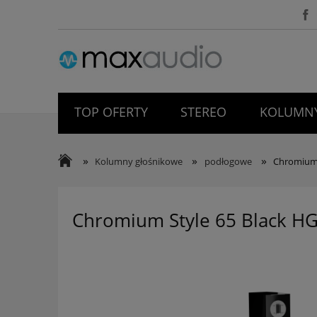
TOP OFERTY
STEREO
KOLUMNY
WYPRZEDAŻ
O NAS
BLOG
»
»
»
Kolumny głośnikowe
podłogowe
Chromium 
Chromium Style 65 Black H