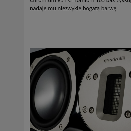
Chromium 85 i Chromium 105 bas zyskuje 
nadaje mu niezwykle bogatą barwę.