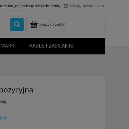
7 029 968 (od godziny 09:00 do 17:00)
sklep@maxaudio.eu
Koszyk:
(pusty)
MARKI
KABLE I ZASILANIE
|
pozycyjna
tuki
 zł