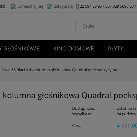
Zarejestruj się
Zaloguj się
22 594 83 95 / 507 029 569 / 57
 GŁOŚNIKOWE
KINO DOMOWE
PŁYTY
KONTAKT
Style 65 Black HG kolumna głośnikowa Quadral poekspozycyjna
G kolumna głośnikowa Quadral poeks
Dostępność:
ostatnie sz
Wysyłka w:
24 godziny
4 999,00
Cena: