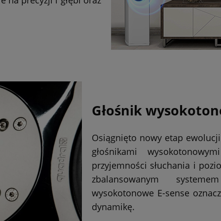
na precyzji i głębi oraz
Głośnik wysokoton
Osiągnięto nowy etap ewolucj
głośnikami wysokotonowym
przyjemności słuchania i poz
zbalansowanym systemem
wysokotonowe E-sense oznacza
dynamikę.