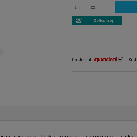
szt
Producent:
Kod 
zej czystości. I tak samo jest z Chromium - eksklu