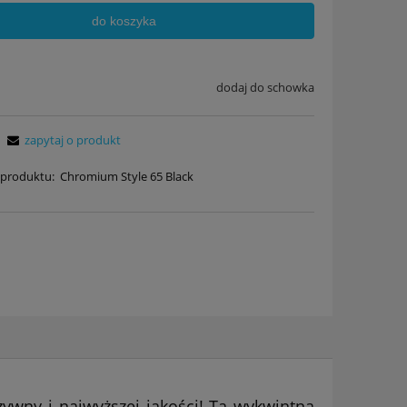
do koszyka
dodaj do schowka
zapytaj o produkt
produktu:
Chromium Style 65 Black
zywny i najwyższej jakości! Ta wykwintna