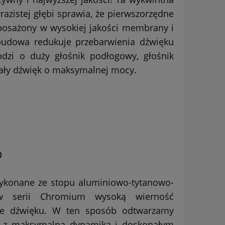
azistej głębi sprawia, że pierwszorzędne
posażony w wysokiej jakości membrany i
obudowa redukuje przebarwienia dźwięku
dzi o duży głośnik podłogowy, głośnik
onały dźwięk o maksymalnej mocy.
®
ykonane ze stopu aluminiowo-tytanowo-
w serii Chromium wysoką wierność
nie dźwięku. W ten sposób odtwarzamy
y z maksymalną dynamiką i doskonałym