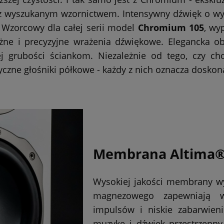
ę z wyszukanym wzornictwem. Intensywny dźwięk o wyr
. Wzorcowy dla całej serii model
Chromium 105
, wy
ężne i precyzyjne wrażenia dźwiękowe. Elegancka 
 grubości ściankom. Niezależnie od tego, czy cho
styczne głośniki półkowe - każdy z nich oznacza dosk
Membrana Altima
Wysokiej jakości membrany w
magnezowego zapewniają 
impulsów i niskie zabarwie
muzykę i dźwięk przestrzenn