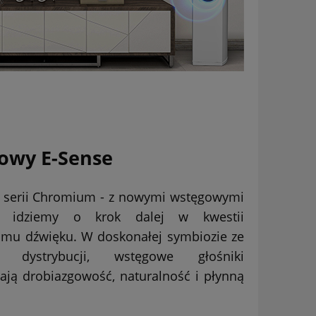
owy E-Sense
i serii Chromium - z nowymi wstęgowymi
i idziemy o krok dalej w kwestii
iomu dźwięku. W doskonałej symbiozie ze
 dystrybucji, wstęgowe głośniki
ją drobiazgowość, naturalność i płynną