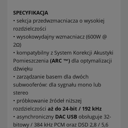
SPECYFIKACJA
• sekcja przedwzmacniacza o wysokiej
rozdzielczości
• wysokowydajny wzmacniacz (600W @
2Ω)
• kompatybilny z System Korekcji Akustyki
Pomieszczenia
(ARC ™)
dla optymalizacji
dźwięku
• zarządzanie basem dla dwóch
subwooferów: dla sygnału mono lub
stereo
• próbkowanie źródeł niższej
rozdzielczości
aż do 24-bit / 192 kHz
• asynchroniczny
DAC USB
obsługuje 32-
bitowy / 384 kHz PCM oraz DSD 2,8 / 5,6