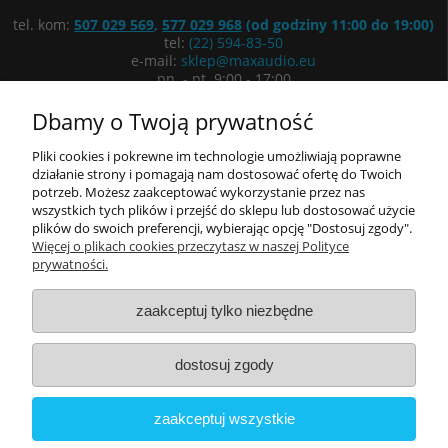
tel. kom:
507 029 569
,
577 029 968
(od godziny 11:00 do 19:00)
tel:
(22) 594-83-50
e-mail:
sklep@maxaudio.eu
pn. - pt. 9:00 - 17:00
ul. Łuki Wielkie 3/5, 02-434 Warszawa
Dbamy o Twoją prywatność
Wyznacz trasę
Pliki cookies i pokrewne im technologie umożliwiają poprawne
działanie strony i pomagają nam dostosować ofertę do Twoich
potrzeb. Możesz zaakceptować wykorzystanie przez nas
Informacje
wszystkich tych plików i przejść do sklepu lub dostosować użycie
plików do swoich preferencji, wybierając opcję "Dostosuj zgody".
Moje konto
Więcej o plikach cookies przeczytasz w naszej Polityce
prywatności.
O nas
zaakceptuj tylko niezbędne
dostosuj zgody
zaakceptuj wszystkie
Copyright © 2022 Electronic International Commerce Sp. z o.o.
Wszystkie prawa zastrzeżone