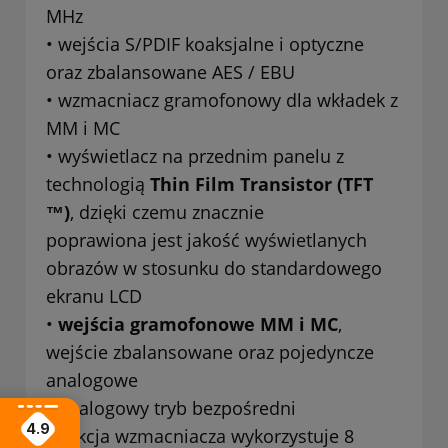
MHz
• wejścia S/PDIF koaksjalne i optyczne
oraz zbalansowane AES / EBU
• wzmacniacz gramofonowy dla wkładek z
MM i MC
• wyświetlacz na przednim panelu z
technologią
Thin Film Transistor (TFT
™)
, dzięki czemu znacznie
poprawiona jest jakość wyświetlanych
obrazów w stosunku do standardowego
ekranu LCD
•
wejścia gramofonowe MM i MC
,
wejście zbalansowane oraz pojedyncze
analogowe
• analogowy tryb bezpośredni
4.9
• sekcja wzmacniacza wykorzystuje 8