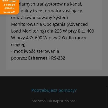
777
opinii
bipolarnych tranzystorów na kanał,
z całego
okresu
toroidalny transformator zasilający
oraz Zaawansowany System
Monitorowania Obciążenia (Advanced
Load Monitoring) dla 225 W przy 8 Ω, 400
W przy 4 Ω, 600 W przy 2 Ω (dla mocy
ciągłej)
• możliwość sterowania
poprzez
Ethernet
i
RS-232
Potrzebujesz pomocy?
Zadzwoń lub napisz do nas: