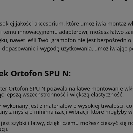
sokiej jakości akcesorium, które umożliwia montaż 
ęki temu innowacyjnemu adapterowi, możesz łatwo z
ęku, nawet jeśli Twój gramofon nie jest bezpośredni
ne dopasowanie i wygodę użytkowania, umożliwiając p
ek Ortofon SPU N:
er Ortofon SPU N pozwala na łatwe montowanie wkł
c lepszą wszechstronność i większą elastyczność.
 wykonany jest z materiałów o wysokiej trwałości, c
ny z myślą o minimalizacji wibracji, które mogłyby 
est szybki i łatwy, dzięki czemu możesz cieszyć się
cji.