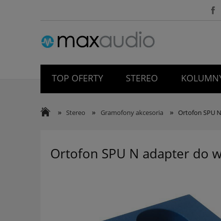
TOP OFERTY
STEREO
KOLUMNY
WYPRZEDAŻ
O NAS
BLOG
»
»
»
Stereo
Gramofony akcesoria
Ortofon SPU N
Ortofon SPU N adapter do 