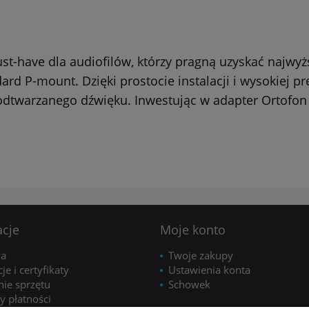
t-have dla audiofilów, którzy pragną uzyskać najwyż
d P-mount. Dzięki prostocie instalacji i wysokiej pr
 odtwarzanego dźwięku. Inwestując w adapter Ortofon
acje
Moje konto
wa
Twoje zakupy
je i certyfikaty
Ustawienia konta
nie sprzętu
Schowek
y płatności