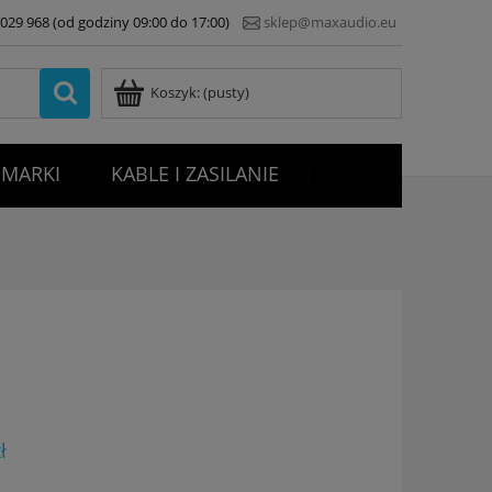
7 029 968 (od godziny 09:00 do 17:00)
sklep@maxaudio.eu
Koszyk:
(pusty)
MARKI
KABLE I ZASILANIE
|
ł