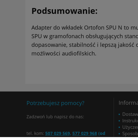
Podsumowanie:
Adapter do wkładek Ortofon SPU N to mus
SPU w gramofonach obsługujących standar
dopasowanie, stabilność i lepszą jakość
możliwości audiofilskich.
Inform
Potrzebujesz pomocy?
Dosta
Zadzwoń lub napisz do nas:
Instrukc
Użycze
tel. kom:
507 029 569
,
577 029 968
(od
Sposob