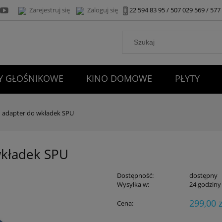
Zarejestruj się
Zaloguj się
22 594 83 95 / 507 029 569 / 57
 GŁOŚNIKOWE
KINO DOMOWE
PŁYTY
KONTAKT
 adapter do wkładek SPU
wkładek SPU
Dostępność:
dostępny
Wysyłka w:
24 godziny
299,00 z
Cena: